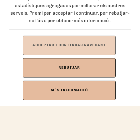
estadístiques agregades per millorar els nostres
serveis. Premi per acceptar i continuar, per rebutjar-
ne l’ús o per obtenir més informació..
ACCEPTAR I CONTINUAR NAVEGANT
REBUTJAR
Contacte
MÉS INFORMACIÓ
barbara@desocarrel.com
626 702 486 (Bàrbara López)
© 2026 Desocarrel
Disseny: debezzi.cat
Política de privacitat
Política de cookies
Avís Legal